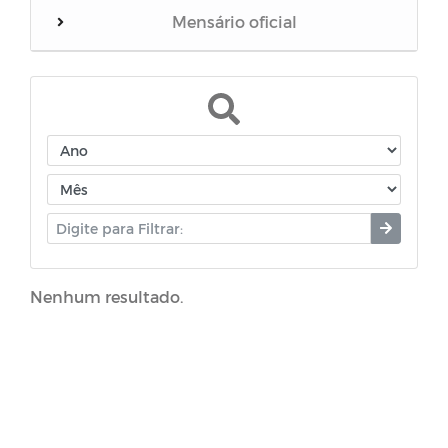
Mensário oficial
Concurso Público
DIRF- Declaração do Imposto de Renda
Retido na Fonte
Diário oficial
Portal do Contribuinte
Nenhum resultado.
Campanhas
Editais
Horários Funcionários