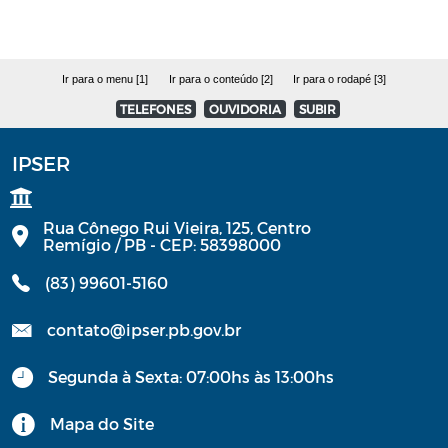
Ir para o menu [1]
Ir para o conteúdo [2]
Ir para o rodapé [3]
TELEFONES
OUVIDORIA
SUBIR
IPSER
Rua Cônego Rui Vieira, 125, Centro
Remígio / PB - CEP: 58398000
(83) 99601-5160
contato@ipser.pb.gov.br
Segunda à Sexta: 07:00hs às 13:00hs
Mapa do Site