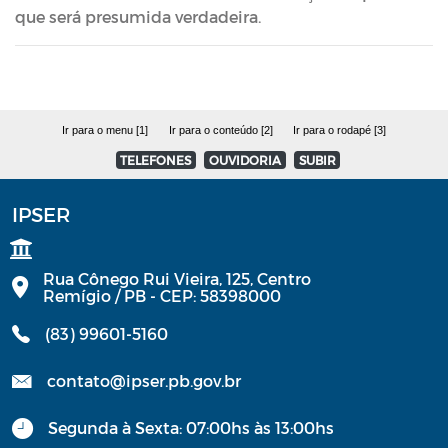
que será presumida verdadeira.
Ir para o menu [1]
Ir para o conteúdo [2]
Ir para o rodapé [3]
TELEFONES
OUVIDORIA
SUBIR
IPSER
Rua Cônego Rui Vieira, 125, Centro
Remígio / PB - CEP: 58398000
(83) 99601-5160
contato@ipser.pb.gov.br
Segunda à Sexta: 07:00hs às 13:00hs